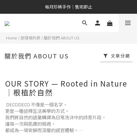
新會員專屬｜NT$200 購物金
每月珍稀手作｜售完即止
新會員專屬｜NT$200 購物金
Home
/
部落格列表
/
關於我們 ABOUT US
關於我們 ABOUT US
文章分類
OUR STORY — Rooted in Nature
｜根植於自然
DECODECO 不僅是一個名字，
更是一種詮釋生活美學的方式。
我們將自然的語彙轉譯為日常洗沐中的詩意片段，
讓每一次與肌膚的相遇，
都成為一場安靜而深層的感官體驗。
我們以藝術家的眼光探索植物的色彩與香氣，