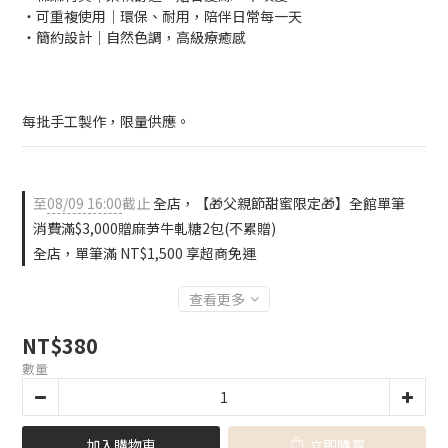
・可重複使用｜環保、耐用，陪伴日常每一天
・簡約設計｜自然色調，高級療癒感
每批手工製作，限量供應。
至
08/09 16:00
截止
全店，【🎁父親節甜蜜限定🎁】全館單筆
消費滿$3,000贈麻芛牛軋糖2包(不累贈)
全店，單筆滿 NT$1,500 享超商免運
查看更多
NT$380
數量
加入購物車
立即購買