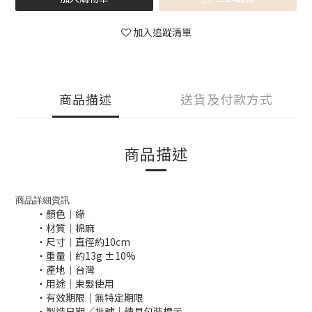
加入追蹤清單
商品描述
送貨及付款方式
商品描述
商品詳細資訊
・顏色｜綠
・材質｜棉麻
・尺寸｜直徑約10cm
・重量｜約13g ±10%
・產地｜台灣
・用途｜束髮使用
・有效期限｜無特定期限
・製造日期／批號｜請見包裝標示