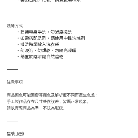
⸻
洗滌方式
・建議輕柔手洗，勿過度搓洗
・如需搭配洗劑，請使用中性洗滌劑
・機洗時請放入洗衣袋
・勿浸泡、勿烘乾、勿陽光曝曬
・
請置於陰涼處自然陰乾
⸻
注意事項
商品顏色可能因螢幕顯色及解析度不同而產生色差；
手工製作品存在尺寸些微誤差，皆屬正常現象。
請以實際商品為準，不視為瑕疵。
⸻
售後服務