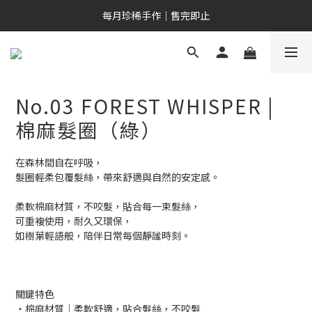
新會員專屬｜NT$200 購物金
每月珍稀手作｜售完即止
新會員專屬｜NT$200 購物金
No.03 FOREST WHISPER |
棉麻髮圈（綠）
在森林間自在呼吸，
髮圈輕柔包覆髮絲，帶來舒適與自然的安定感。
柔軟棉麻材質，不咬髮，貼合每一束髮絲，
可重複使用，耐久又環保，
如樹葉輕語般，陪伴日常每個靜謐時刻。
關鍵特色
・棉麻材質｜柔軟舒適，貼合髮絲，不咬髮