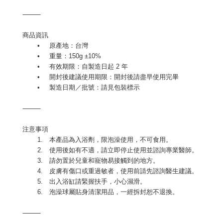
⸻
商品資訊
•
原產地：台灣
•
重量：150g ±10%
•
有效期限：自製造日起 2 年
•
開封後建議使用期限：開封後請盡早使用完畢
•
製造日期／批號：請見包裝標示
⸻
注意事項
1.
本產品為入浴劑，限泡澡使用，不可食用。
2.
使用後如有不適，請立即停止使用並諮詢專業醫師。
3.
請勿置於兒童和寵物易接觸到的地方。
4.
皮膚有傷口或重過敏者，使用前請先諮詢醫生建議。
5.
出入浴缸請緊握扶手，小心濕滑。
6.
泡澡球屬貼身清潔用品，一經拆封恕不退換。
⸻