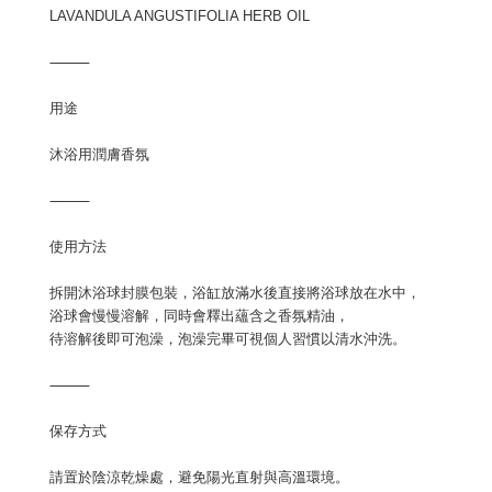
LAVANDULA ANGUSTIFOLIA HERB OIL
⸻
用途
沐浴用潤膚香氛
⸻
使用方法
拆開沐浴球封膜包裝，浴缸放滿水後直接將浴球放在水中，
浴球會慢慢溶解，同時會釋出蘊含之香氛精油，
待溶解後即可泡澡，泡澡完畢可視個人習慣以清水沖洗。
⸻
保存方式
請置於陰涼乾燥處，避免陽光直射與高溫環境。