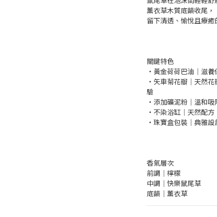
鼠尾草在泡沫間輕輕舒
薰衣草木質底韻收尾，
留下清透、愉悅且療癒
關鍵特色
・黃金荷荷巴油｜滋養
・矢車菊花瓣｜天然花
驗
・添加礦泥粉｜溫和吸
・不染浴缸｜天然配方
・珠寶盒包裝｜典雅設
香氣層次
前調｜檸檬
中調｜快樂鼠尾草
底韻｜薰衣草