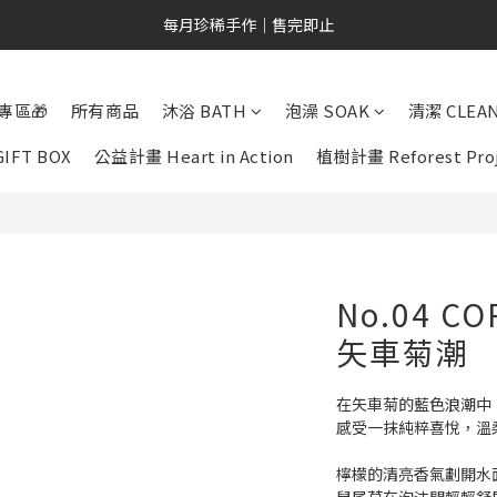
新會員專屬｜NT$200 購物金
每月珍稀手作｜售完即止
新會員專屬｜NT$200 購物金
專區🎁
所有商品
沐浴 BATH
泡澡 SOAK
清潔 CLEA
IFT BOX
公益計畫 Heart in Action
植樹計畫 Reforest Pro
No.04 CO
矢車菊潮
在矢車菊的藍色浪潮中
感受一抹純粹喜悅，溫
檸檬的清亮香氣劃開水