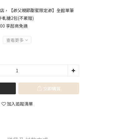
店，【🎁父親節甜蜜限定🎁】全館單筆
牛軋糖2包(不累贈)
500 享超商免運
查看更多
立即購買
加入追蹤清單