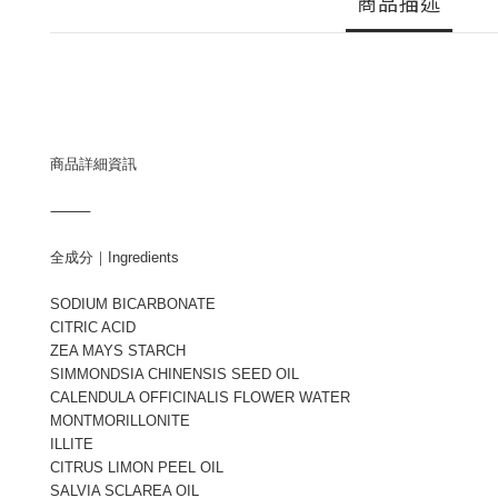
商品描述
商品詳細資訊
⸻
全成分｜Ingredients
SODIUM BICARBONATE
CITRIC ACID
ZEA MAYS STARCH
SIMMONDSIA CHINENSIS SEED OIL
CALENDULA OFFICINALIS FLOWER WATER
MONTMORILLONITE
ILLITE
CITRUS LIMON PEEL OIL
SALVIA SCLAREA OIL