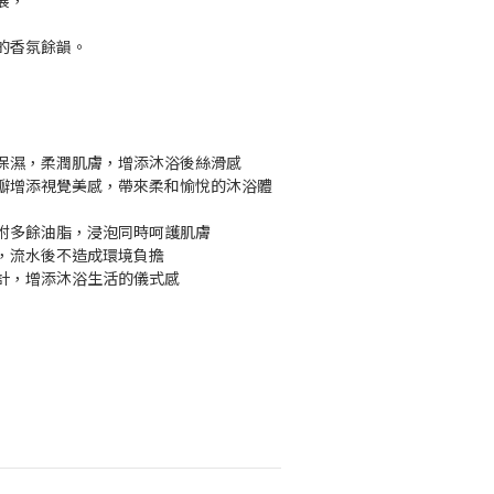
展，
的香氛餘韻。
保濕，柔潤肌膚，增添沐浴後絲滑感
瓣增添視覺美感，帶來柔和愉悅的沐浴體
附多餘油脂，浸泡同時呵護肌膚
，流水後不造成環境負擔
計，增添沐浴生活的儀式感