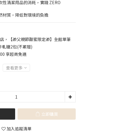
性清潔用品的消耗，實踐 ZERO 
然材質，降低對環境的負擔
店，【🎁父親節甜蜜限定🎁】全館單筆
牛軋糖2包(不累贈)
500 享超商免運
查看更多
立即購買
加入追蹤清單