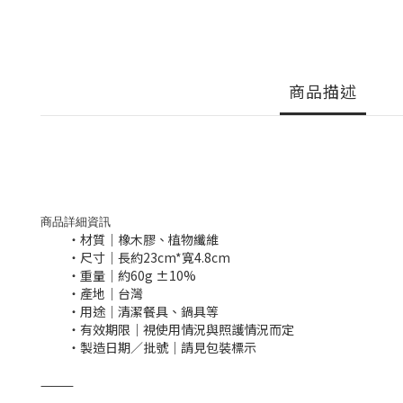
商品描述
商品詳細資訊
・材質｜橡木膠
、植物纖維
・尺寸｜長約23cm*寬4.8cm
・重量｜約60g ±10%
・產地｜台灣
・用途｜清潔餐具
、鍋具等
・有效期限｜視使用情況與照護情況而定
・製造日期／批號｜請見包裝標示
⸻