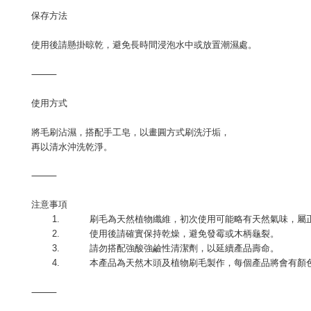
保存方法
使用後請懸掛晾乾，避免長時間浸泡水中或放置潮濕處。
⸻
使用方式
將毛刷沾濕，搭配手工皂，以畫圓方式刷洗汙垢，
再以清水沖洗乾淨。
⸻
注意事項
1.
刷毛為天然植物纖維，初次使用可能略有天然氣味，屬
2.
使用後請確實保持乾燥，避免發霉或木柄龜裂。
3.
請勿搭配強酸強鹼性清潔劑，以延續產品壽命。
4.
本產品為天然木頭及植物刷毛製作，每個產品將會有顏
⸻