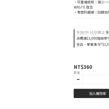
・可重複使用｜減少一次
WASTE 理念
・零塑料選擇｜回歸自
至
08/09 16:00
截止
全
消費滿$3,000贈麻芛
全店，單筆滿 NT$1,
NT$360
數量
加入購物車