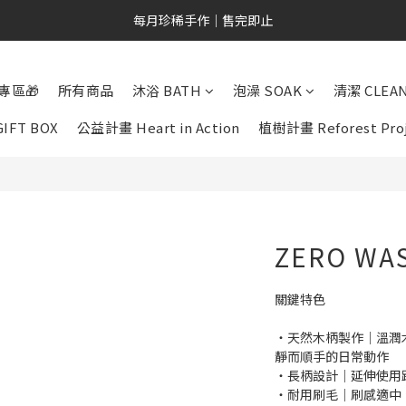
新會員專屬｜NT$200 購物金
每月珍稀手作｜售完即止
新會員專屬｜NT$200 購物金
專區🎁
所有商品
沐浴 BATH
泡澡 SOAK
清潔 CLEA
IFT BOX
公益計畫 Heart in Action
植樹計畫 Reforest Pro
ZERO W
關鍵特色
・天然木柄製作｜溫潤
靜而順手的日常動作
・長柄設計｜延伸使用
・耐用刷毛｜刷感適中