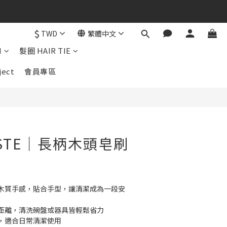
$
TWD
繁體中文
立即購買
N
髮圈 HAIR TIE
ject
會員專區
ASTE｜長柄木頭皂刷
木質手感，貼合手型，讓清潔成為一段安
距離，清洗碗盤或器具皆輕鬆省力
，適合日常清潔使用