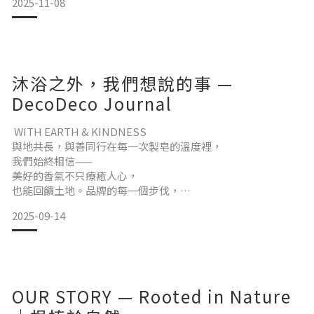
2025-11-08
苗在專業團隊細心照料下茁壯，我們深刻感受到復育工作的耐
心與堅持，也理解到每一步都是對土地的溫柔守護。⸻品
牌的共好理念透過這次的參與，我們不只看到樹苗的成長，更
感受到品牌與社會、與自
沐浴之外，我們想說的事 —
DecoDeco Journal
WITH EARTH & KINDNESS
與地共長，與善同行在每一次製皂的溫度裡，
我們始終相信——
美好的香氣不只療癒人心，
也能回饋土地。品牌的每一個步伐，
都是在自然與善意之間，
2025-09-14
尋找更平衡的呼
吸。 ──────────────────── GROW
WITH EARTH
與地共長
一棵樹的誕生，是一段回家的路。我們與台灣山林復育協會合
OUR STORY — Rooted in Nature
作，
推動「皂出綠意」植樹計畫。每一筆滿額消費，