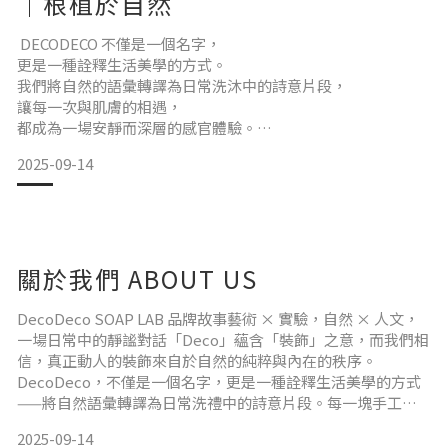
｜根植於自然
都化為一株年輕的樹苗，
在台灣山林間落地生根。我們將與協會持續追蹤樹苗的成長，
DECODECO 不僅是一個名字，
並以「感謝狀」
更是一種詮釋生活美學的方式。
我們將自然的語彙轉譯為日常洗沐中的詩意片段，
讓每一次與肌膚的相遇，
都成為一場安靜而深層的感官體驗。
我們以藝術家的眼光探索植物的色彩與香氣，
2025-09-14
以實驗者的精神雕琢每一塊手工皂。
皂體的色彩源自植物本身的研磨粉末——
從赭紅的日落到沉靜的苔綠，
每一抹色調皆來自大自然的手筆；
香氣則來自植物精油的溫柔萃取，
關於我們 ABOUT US
在細緻而緩慢的釋放中，點亮每一段洗沐時光。
這些來自土地的素材，
需經過八週的晾皂熟成，
DecoDeco SOAP LAB 品牌故事藝術 × 實驗，自然 × 人文，
讓時間完整參與其中，
一場日常中的靜謐對話「Deco」蘊含「裝飾」之意，而我們相
最終成就您
信，真正動人的裝飾來自於自然的純粹與內在的秩序。
DecoDeco，不僅是一個名字，更是一種詮釋生活美學的方式
——將自然語彙轉譯為日常洗禮中的詩意片段。每一塊手工
皂，都是一次實驗的成果，也是一次關於「慢」的練習。我們
2025-09-14
相信，真正的療癒，不是快速洗去塵囂，而是透過每日簡單的