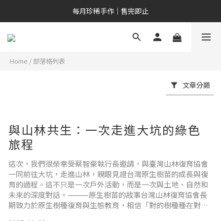
新會員專屬｜NT$200 購物金
每月珍稀手作｜售完即止
新會員專屬｜NT$200 購物金
Home
/
部落格列表
文章分類
與山林共生：一次走進大坑的綠色
旅程
這次，我們很榮幸受蔡智豪執行長邀請，與臺灣山林復育協會
一同前往大坑，走進山林，親眼見證台灣原生樹苗的成長與復
育的過程。這不只是一次戶外活動，而是一次與土地、自然和
未來的深度對話。⸻原生樹苗的故事台灣山林復育協會長
期致力於原生樹種復育與生態教育，相信「對的樹種種在對的
地方」，讓每一棵樹都能真正融入山林生態。看著一株株小樹